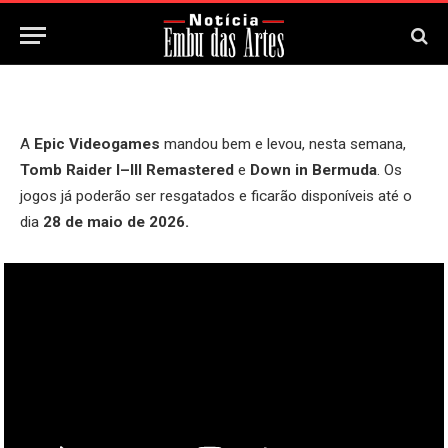
23 de Maio, 2026
Updated:
23 de Maio, 2026
A
Epic Videogames
mandou bem e levou, nesta semana,
Tomb Raider I–III Remastered
e
Down in Bermuda
. Os
jogos já poderão ser resgatados e ficarão disponíveis até o
dia
28 de maio de 2026.