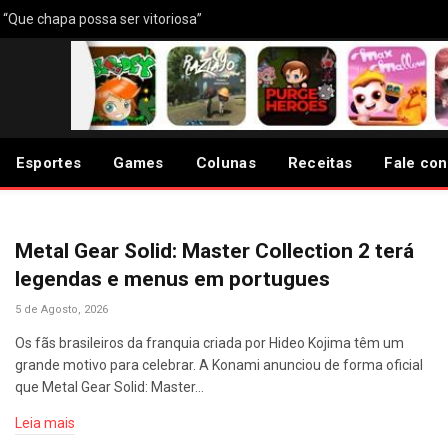
: “Que chapa possa ser vitoriosa”
Esportes
Games
Colunas
Receitas
Fale co
Metal Gear Solid: Master Collection 2 terá
legendas e menus em portugues
5 de Agosto, 2026
Os fãs brasileiros da franquia criada por Hideo Kojima têm um
grande motivo para celebrar. A Konami anunciou de forma oficial
que Metal Gear Solid: Master…
Leia mais