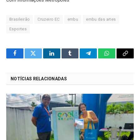
Com informações Metropoles
Brasileirão
Cruzeiro EC
embu
embu das artes
Esportes
Facebook
Twitter
LinkedIn
Tumblr
Telegram
WhatsApp
Copy
Link
NOTÍCIAS RELACIONADAS