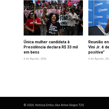
Única mulher candidata à
Reunião en
Presidência declara R$ 33 mil
Vini Jr. é 
em bens
positiva”
6 de Agosto, 2026
6 de Agosto, 20
© 2026. Noticia Embu das Artes
Grupo T25
.