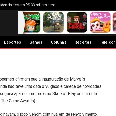
idência declara R$ 33 mil em bens
 de lançamento de
to do jogo do Venom
Esportes
Games
Colunas
Receitas
Fale co
ogames afirmam que a inauguração de Marvel’s
ainda não teve uma data divulgada e carece de novidades
seguirá aparecer no próximo State of Play ou em outro
o The Game Awards).
maginavam, o jogo Venom continua em desenvolvimento,