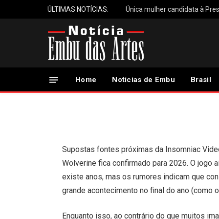
ÚLTIMAS NOTÍCIAS:
Única mulher candidata à Pres
Rumor aponta janela
Wolverine e andamen
Home
Notícias de Embu
Brasil
17 de Setembro, 2025
Updated:
17 de Setembro, 2025
Supostas fontes próximas da Insomniac Vide
Wolverine fica confirmado para 2026. O jogo 
existe anos, mas os rumores indicam que con
grande acontecimento no final do ano (como 
Enquanto isso, ao contrário do que muitos i