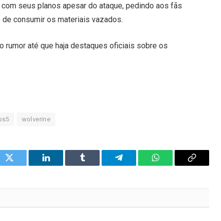
e com seus planos apesar do ataque, pedindo aos fãs
 de consumir os materiais vazados.
 rumor até que haja destaques oficiais sobre os
ps5
wolverine
ok
Twitter
LinkedIn
Tumblr
Telegram
WhatsApp
Copy
Link