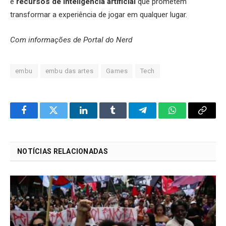
e
recursos de inteligência artificial
que prometem
transformar a experiência de jogar em qualquer lugar.
Com informações de Portal do Nerd
embu
embu das artes
Games
Tech
Facebook
Twitter
LinkedIn
Tumblr
Telegram
WhatsApp
Copy
Link
NOTÍCIAS RELACIONADAS