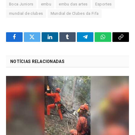
Boca Juniors
embu
embu das artes
Esportes
mundial de clubes
Mundial de Clubes da Fifa
Facebook
Twitter
LinkedIn
Tumblr
Telegram
WhatsApp
Copy
Link
NOTÍCIAS RELACIONADAS