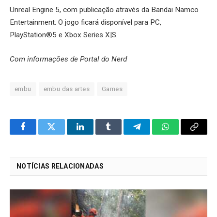
Unreal Engine 5, com publicação através da Bandai Namco
Entertainment. O jogo ficará disponível para PC,
PlayStation®5 e Xbox Series X|S.
Com informações de Portal do Nerd
embu
embu das artes
Games
Facebook
Twitter
LinkedIn
Tumblr
Telegram
WhatsApp
Copy
Link
NOTÍCIAS RELACIONADAS