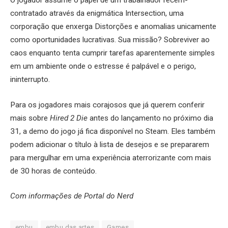
O jogador assume o papel de um trabalhador recém-
contratado através da enigmática Intersection, uma
corporação que enxerga Distorções e anomalias unicamente
como oportunidades lucrativas. Sua missão? Sobreviver ao
caos enquanto tenta cumprir tarefas aparentemente simples
em um ambiente onde o estresse é palpável e o perigo,
ininterrupto.
Para os jogadores mais corajosos que já querem conferir
mais sobre
Hired 2 Die
antes do lançamento no próximo dia
31, a demo do jogo já fica disponível no Steam. Eles também
podem adicionar o título à lista de desejos e se prepararem
para mergulhar em uma experiência aterrorizante com mais
de 30 horas de conteúdo.
Com informações de Portal do Nerd
embu
embu das artes
Games