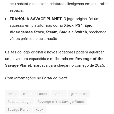
seu habitat e colecione criaturas alienígenas em seu trailer
espacial.
FRANQUIA SAVAGE PLANET
: O jogo original foi um
sucesso em plataformas como
Xbox
,
PS4
,
Epic
Videogames Store
,
Steam
,
Stadia
e
Switch
, recebendo
vários prêmios e aclamação.
Os fãs do jogo original e novos jogadores podem aguardar
uma aventura expandida e melhorada em
Revenge of the
Savage Planet
, marcada para chegar no começo de 2025.
Com informações de Portal do Nerd
embu
embu das artes
Games
gamescon
Raccoon Logic
Revenge of the Savage Planet
Savage Planet
xbox