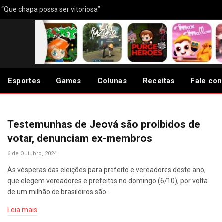
: “Que chapa possa ser vitoriosa”
Esportes
Games
Colunas
Receitas
Fale co
Testemunhas de Jeová são proibidos de
votar, denunciam ex-membros
6 de Outubro, 2024
Às vésperas das eleições para prefeito e vereadores deste ano,
que elegem vereadores e prefeitos no domingo (6/10), por volta
de um milhão de brasileiros são…
Leia mais