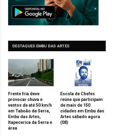
DESTAQUES EMBU DAS ARTES
Frente fria deve
Escola de Chefes
provocar chuva e
reúne que participam
ventos de até 50 km/h
de mais de 150
em Taboão da Serra,
cidades em Embu das
Embu das Artes,
Artes sábado agora
Itapecerica da Serra e
(08)
área