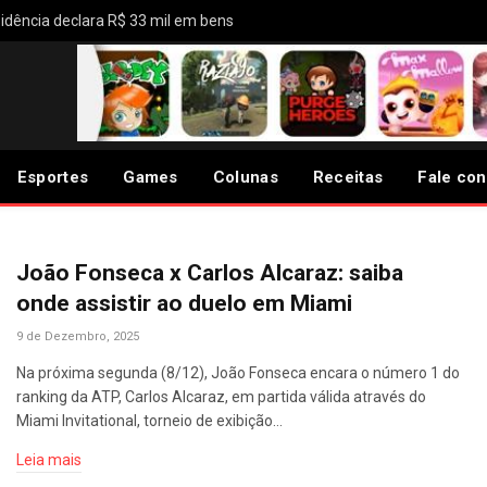
idência declara R$ 33 mil em bens
Esportes
Games
Colunas
Receitas
Fale co
João Fonseca x Carlos Alcaraz: saiba
onde assistir ao duelo em Miami
9 de Dezembro, 2025
Na próxima segunda (8/12), João Fonseca encara o número 1 do
ranking da ATP, Carlos Alcaraz, em partida válida através do
Miami Invitational, torneio de exibição…
Leia mais