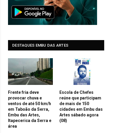
DESTAQUES EMBU DAS ARTES
Frente fria deve
Escola de Chefes
provocar chuva e
reúne que participam
ventos de até 50 km/h
de mais de 150
em Taboão da Serra,
cidades em Embu das
Embu das Artes,
Artes sábado agora
Itapecerica da Serra e
(08)
área