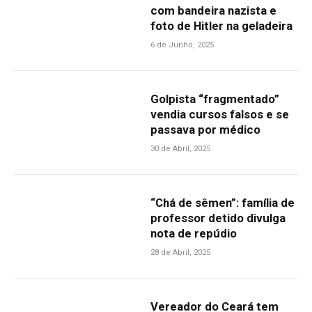
com bandeira nazista e
foto de Hitler na geladeira
6 de Junho, 2025
Golpista “fragmentado”
vendia cursos falsos e se
passava por médico
30 de Abril, 2025
“Chá de sêmen”: família de
professor detido divulga
nota de repúdio
28 de Abril, 2025
Vereador do Ceará tem