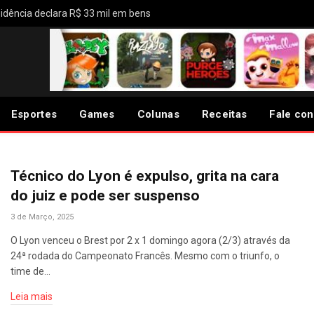
idência declara R$ 33 mil em bens
Esportes
Games
Colunas
Receitas
Fale co
Técnico do Lyon é expulso, grita na cara
do juiz e pode ser suspenso
3 de Março, 2025
O Lyon venceu o Brest por 2 x 1 domingo agora (2/3) através da
24ª rodada do Campeonato Francês. Mesmo com o triunfo, o
time de…
Leia mais