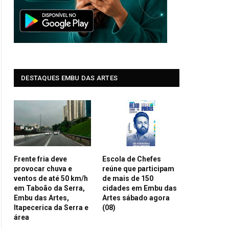
DESTAQUES EMBU DAS ARTES
Frente fria deve
Escola de Chefes
provocar chuva e
reúne que participam
ventos de até 50 km/h
de mais de 150
em Taboão da Serra,
cidades em Embu das
Embu das Artes,
Artes sábado agora
Itapecerica da Serra e
(08)
área