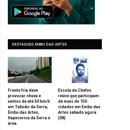
DESTAQUES EMBU DAS ARTES
Frente fria deve
Escola de Chefes
provocar chuva e
reúne que participam
ventos de até 50 km/h
de mais de 150
em Taboão da Serra,
cidades em Embu das
Embu das Artes,
Artes sábado agora
Itapecerica da Serra e
(08)
área