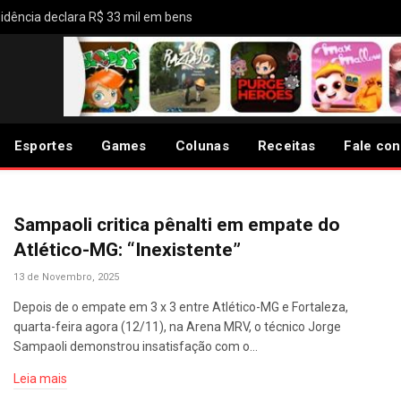
idência declara R$ 33 mil em bens
Esportes
Games
Colunas
Receitas
Fale co
Sampaoli critica pênalti em empate do
Atlético-MG: “Inexistente”
13 de Novembro, 2025
Depois de o empate em 3 x 3 entre Atlético-MG e Fortaleza,
quarta-feira agora (12/11), na Arena MRV, o técnico Jorge
Sampaoli demonstrou insatisfação com o…
Leia mais