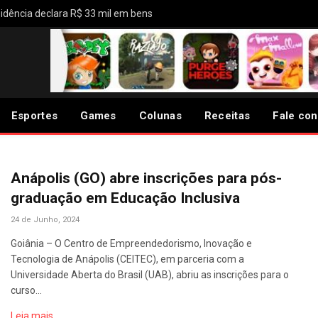
idência declara R$ 33 mil em bens
Esportes
Games
Colunas
Receitas
Fale co
Anápolis (GO) abre inscrições para pós-
graduação em Educação Inclusiva
24 de Junho, 2024
Goiânia – O Centro de Empreendedorismo, Inovação e
Tecnologia de Anápolis (CEITEC), em parceria com a
Universidade Aberta do Brasil (UAB), abriu as inscrições para o
curso…
Leia mais