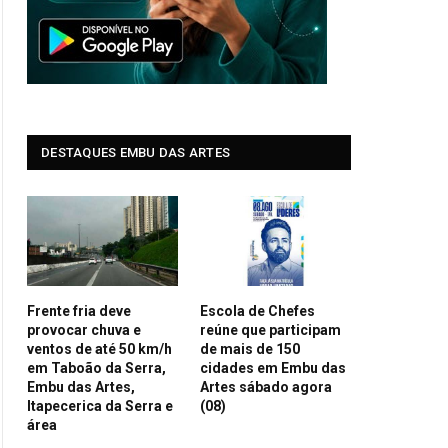
DESTAQUES EMBU DAS ARTES
Frente fria deve
Escola de Chefes
provocar chuva e
reúne que participam
ventos de até 50 km/h
de mais de 150
em Taboão da Serra,
cidades em Embu das
Embu das Artes,
Artes sábado agora
Itapecerica da Serra e
(08)
área