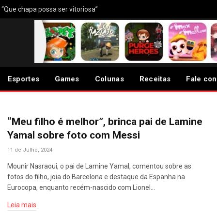
: “Que chapa possa ser vitoriosa”
Esportes
Games
Colunas
Receitas
Fale co
“Meu filho é melhor”, brinca pai de Lamine
Yamal sobre foto com Messi
11 de Julho, 2024
Mounir Nasraoui, o pai de Lamine Yamal, comentou sobre as
fotos do filho, joia do Barcelona e destaque da Espanha na
Eurocopa, enquanto recém-nascido com Lionel…
Leia mais