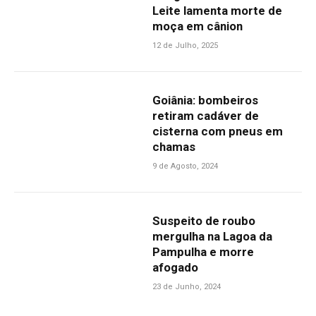
Leite lamenta morte de
moça em cânion
12 de Julho, 2025
Goiânia: bombeiros
retiram cadáver de
cisterna com pneus em
chamas
9 de Agosto, 2024
Suspeito de roubo
mergulha na Lagoa da
Pampulha e morre
afogado
23 de Junho, 2024