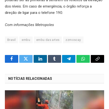
poderão ser as primeiras a sentirem os reflexos da elevação
dos níveis. Em caso de emergência, o órgão reforça a
direção de ligar para o telefone 190.
Com informações Metropoles
Brasil
embu
embu das artes
zzmoscay
Facebook
Twitter
LinkedIn
Tumblr
Telegram
WhatsApp
Copy
Link
NOTÍCIAS RELACIONADAS