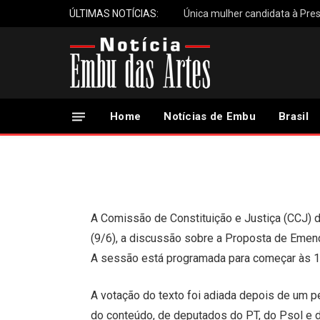
ÚLTIMAS NOTÍCIAS:
Reunião entre Real Madrid e Vi
CCJ da Câmara retom
maioridade penal nes
Home
Notícias de Embu
Brasil
9 de Junho, 2026
A Comissão de Constituição e Justiça (CCJ) 
(9/6), a discussão sobre a Proposta de Emend
A sessão está programada para começar às 14
A votação do texto foi adiada depois de um pe
do conteúdo, de deputados do PT, do Psol e d