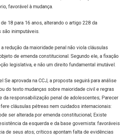
ório, favorável à mudança.
de 18 para 16 anos, alterando o artigo 228 da
 são inimputáveis.
a redução da maioridade penal não viola cláusulas
objeto de emenda constitucional. Segundo ele, a fixação
ão legislativa, e não um direito fundamental imutável.
l Se aprovada na CCJ, a proposta seguirá para análise
rou do texto mudanças sobre maioridade civil e regras
nte da responsabilização penal de adolescentes; Parecer
 fere cláusulas pétreas nem cuidados internacionais:
ode ser alterada por emenda constitucional; Existe
esistência da esquerda e da base governista: favoráveis
a de seus atos; críticos apontam falta de evidências