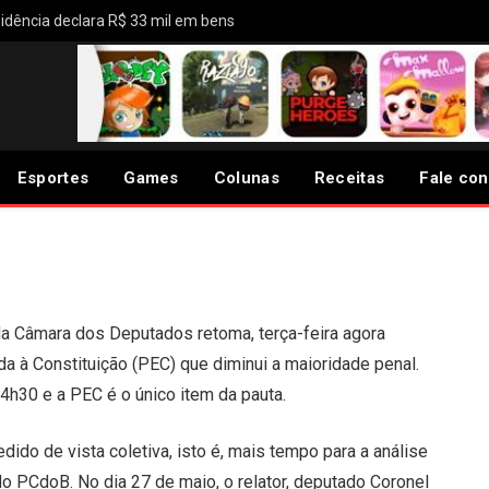
ni Jr. é descrita como “muito positiva”
a discussão sobre PEC da
ta terça
Esportes
Games
Colunas
Receitas
Fale co
da Câmara dos Deputados retoma, terça-feira agora
a à Constituição (PEC) que diminui a maioridade penal.
h30 e a PEC é o único item da pauta.
dido de vista coletiva, isto é, mais tempo para a análise
o PCdoB. No dia 27 de maio, o relator, deputado Coronel