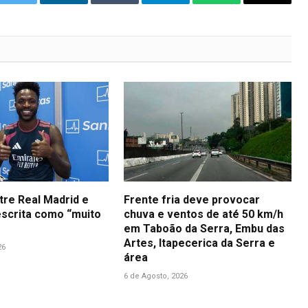
ok
Twitter
LinkedIn
Tumblr
Telegram
WhatsApp
Copy
Link
tre Real Madrid e
Frente fria deve provocar
descrita como “muito
chuva e ventos de até 50 km/h
em Taboão da Serra, Embu das
Artes, Itapecerica da Serra e
26
área
6 de Agosto, 2026