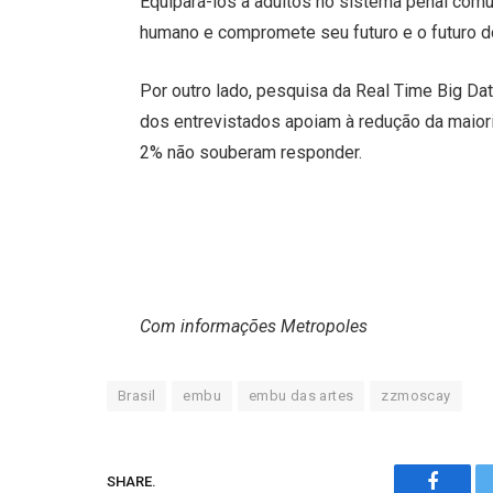
Equipará-los a adultos no sistema penal com
humano e compromete seu futuro e o futuro do
Por outro lado, pesquisa da Real Time Big Da
dos entrevistados apoiam à redução da maior
2% não souberam responder.
Com informações Metropoles
Brasil
embu
embu das artes
zzmoscay
SHARE.