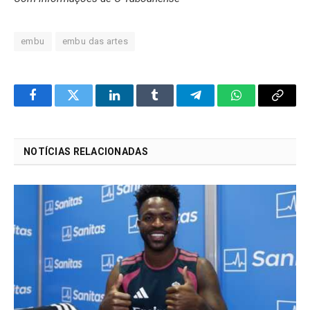
embu
embu das artes
Facebook
Twitter
LinkedIn
Tumblr
Telegram
WhatsApp
Copy
Link
NOTÍCIAS RELACIONADAS