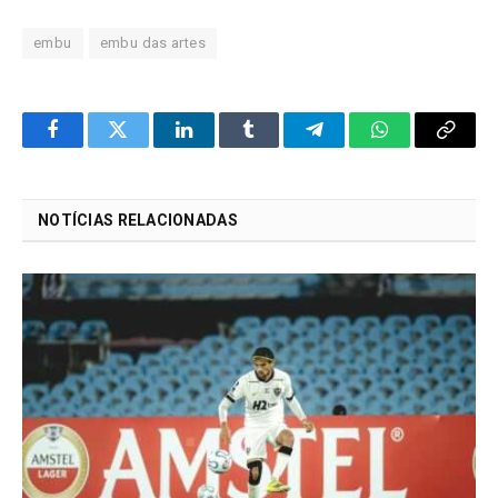
embu
embu das artes
Facebook
Twitter
LinkedIn
Tumblr
Telegram
WhatsApp
Copy
Link
NOTÍCIAS RELACIONADAS