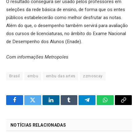
O resultado conseguirá ser usado pelos professores em
seleções da rede básica de ensino, de forma que os entes
públicos estabelecerão como melhor desfrutar as notas.
Além do que, o desempenho também servirá para avaliação
dos cursos de licenciaturas, no âmbito do Exame Nacional
de Desempenho dos Alunos (Enade).
Com informações Metropoles
Brasil
embu
embu das artes
zzmoscay
Facebook
Twitter
LinkedIn
Tumblr
Telegram
WhatsApp
Copy
Link
NOTÍCIAS RELACIONADAS