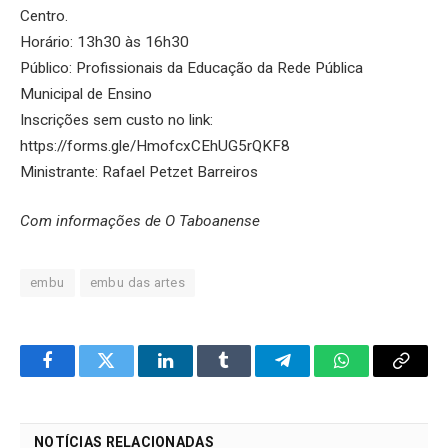
Centro.
Horário: 13h30 às 16h30
Público: Profissionais da Educação da Rede Pública
Municipal de Ensino
Inscrições sem custo no link:
https://forms.gle/HmofcxCEhUG5rQKF8
Ministrante: Rafael Petzet Barreiros
Com informações de O Taboanense
embu
embu das artes
Facebook
Twitter
LinkedIn
Tumblr
Telegram
WhatsApp
Copy
Link
NOTÍCIAS RELACIONADAS