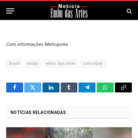
5 de Março, 2026
Updated:
5 de Março, 2026
Com informações Metropoles
Brasil
embu
embu das artes
zzmoscay
Facebook
Twitter
LinkedIn
Tumblr
Telegram
WhatsApp
Copy
Link
NOTÍCIAS RELACIONADAS