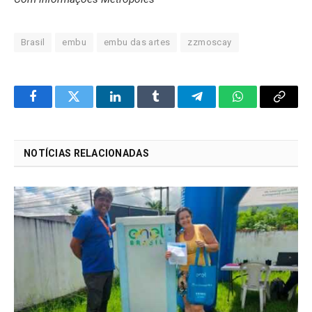
Brasil
embu
embu das artes
zzmoscay
Facebook
Twitter
LinkedIn
Tumblr
Telegram
WhatsApp
Copy
Link
NOTÍCIAS RELACIONADAS