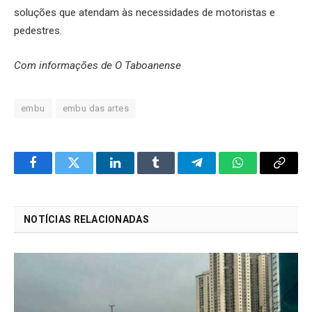
soluções que atendam às necessidades de motoristas e
pedestres.
Com informações de O Taboanense
embu
embu das artes
Facebook
Twitter
LinkedIn
Tumblr
Telegram
WhatsApp
Copy
Link
NOTÍCIAS RELACIONADAS