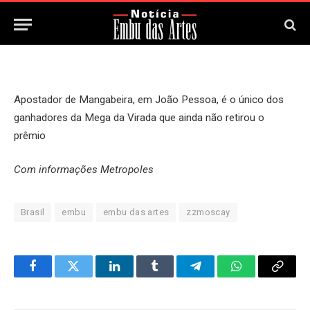
8 de Janeiro, 2026
Apostador de Mangabeira, em João Pessoa, é o único dos
ganhadores da Mega da Virada que ainda não retirou o
prêmio
Com informações Metropoles
Brasil
embu
embu das artes
zzmoscay
Facebook
Twitter
LinkedIn
Tumblr
Telegram
WhatsApp
Copy
Link