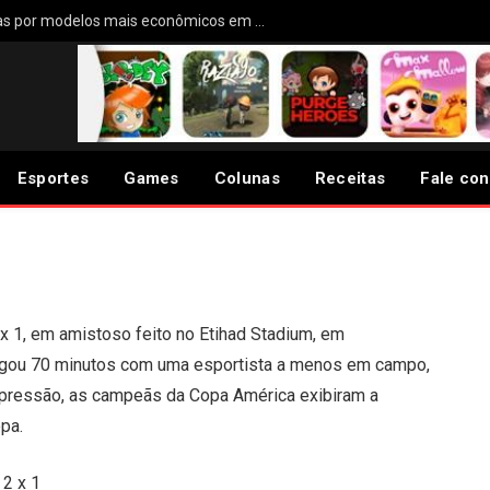
Enel troca 60 geladeiras antigas por modelos mais econômicos em Embu-Guaçu
leção Brasileira vence
mistoso
Esportes
Games
Colunas
Receitas
Fale co
2 x 1, em amistoso feito no Etihad Stadium, em
jogou 70 minutos com uma esportista a menos em campo,
 pressão, as campeãs da Copa América exibiram a
pa.
 2 x 1