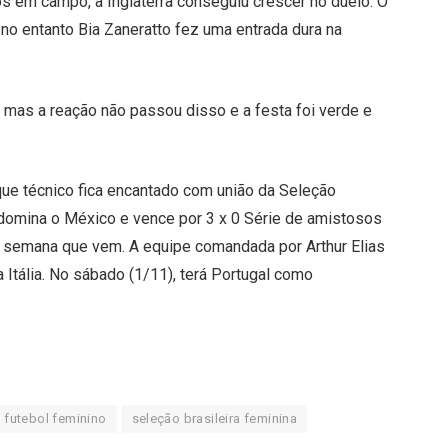
 em campo, a Inglaterra conseguiu crescer no duelo. O
 no entanto Bia Zaneratto fez uma entrada dura na
, mas a reação não passou disso e a festa foi verde e
que técnico fica encantado com união da Seleção
 domina o México e vence por 3 x 0 Série de amistosos
 semana que vem. A equipe comandada por Arthur Elias
 Itália. No sábado (1/11), terá Portugal como
futebol feminino
seleção brasileira feminina