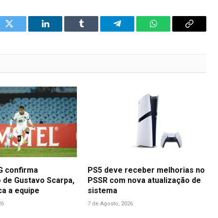
ok
Twitter
LinkedIn
Tumblr
Telegram
WhatsApp
Copy
Link
G confirma
PS5 deve receber melhorias no
de Gustavo Scarpa,
PSSR com nova atualização de
ca a equipe
sistema
26
7 de Agosto, 2026