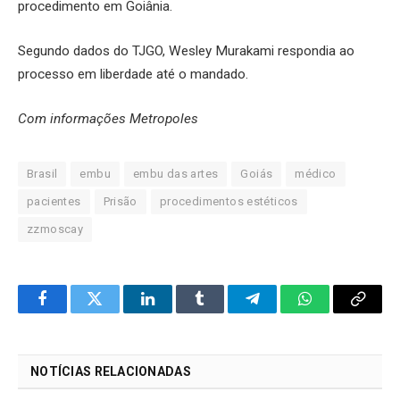
procedimento em Goiânia.
Segundo dados do TJGO, Wesley Murakami respondia ao
processo em liberdade até o mandado.
Com informações Metropoles
Brasil
embu
embu das artes
Goiás
médico
pacientes
Prisão
procedimentos estéticos
zzmoscay
Facebook
Twitter
LinkedIn
Tumblr
Telegram
WhatsApp
Copy
Link
NOTÍCIAS RELACIONADAS