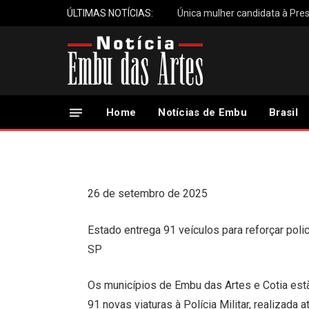
ÚLTIMAS NOTÍCIAS:
Única mulher candidata à Pres
Embu das Artes e Co
da Polícia Militar e
de SP
Home
Notícias de Embu
Brasil
27 de Setembro, 2025
26 de setembro de 2025
Estado entrega 91 veículos para reforçar pol
SP
Os municípios de Embu das Artes e Cotia est
91 novas viaturas à Polícia Militar, realizada