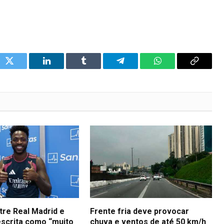
ok
Twitter
LinkedIn
Tumblr
Telegram
WhatsApp
Copy
Link
tre Real Madrid e
Frente fria deve provocar
descrita como “muito
chuva e ventos de até 50 km/h