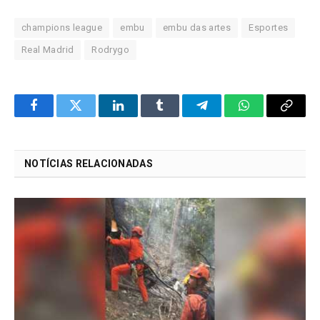
champions league
embu
embu das artes
Esportes
Real Madrid
Rodrygo
Facebook
Twitter
LinkedIn
Tumblr
Telegram
WhatsApp
Copy
Link
NOTÍCIAS RELACIONADAS