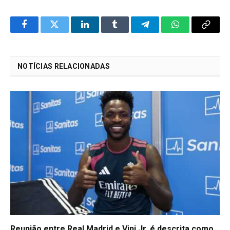
Facebook
Twitter
LinkedIn
Tumblr
Telegram
WhatsApp
Copy
Link
NOTÍCIAS RELACIONADAS
Reunião entre Real Madrid e Vini Jr. é descrita como