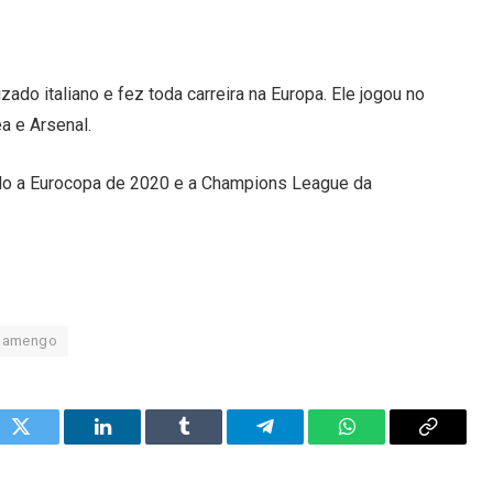
zado italiano e fez toda carreira na Europa. Ele jogou no
a e Arsenal.
uindo a Eurocopa de 2020 e a Champions League da
lamengo
ok
Twitter
LinkedIn
Tumblr
Telegram
WhatsApp
Copy
Link