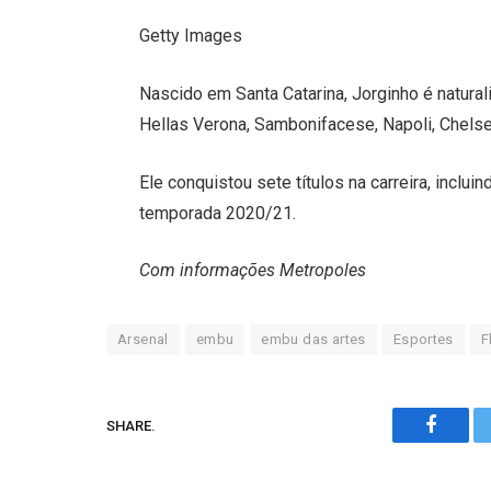
Getty Images
Nascido em Santa Catarina, Jorginho é naturali
Hellas Verona, Sambonifacese, Napoli, Chelse
Ele conquistou sete títulos na carreira, incl
temporada 2020/21.
Com informações Metropoles
Arsenal
embu
embu das artes
Esportes
F
SHARE.
Facebo