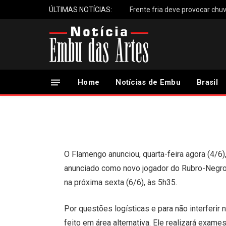
ÚLTIMAS NOTÍCIAS:
Novo reforço do Fla
Brasil nesta sexta
Home
Notícias de Embu
Brasil
5 de Junho, 2025
Updated:
5 de Junho, 2025
O Flamengo anunciou, quarta-feira agora (4/6),
anunciado como novo jogador do Rubro-Negro
na próxima sexta (6/6), às 5h35.
Por questões logísticas e para não interferi
feito em área alternativa. Ele realizará exame