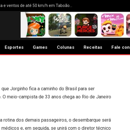
Frente fria deve provocar chuva e ventos de até 50 km/h em Taboão da Serra, Embu das Artes, Itapecerica da Serra e área
mengo, Jorginho chega no
Esportes
Games
Colunas
Receitas
Fale co
 que Jorginho fica a caminho do Brasil para ser
. O meio-campista de 33 anos chega ao Rio de Janeiro
r na rotina dos demais passageiros, o desembarque será
s médicos e, em seguida, se unirá com o diretor técnico