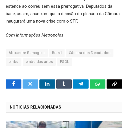
estende ao corréu sem essa prerrogativa. Deputados da
base, assim, anunciam que a decisão do plenário da Câmara
inaugurará uma nova crise com o STF.
Com informações Metropoles
Alexandre Ramagem
Brasil
Câmara dos Deputados
embu
embu das artes
PSOL
Facebook
Twitter
LinkedIn
Tumblr
Telegram
WhatsApp
Copy
Link
NOTÍCIAS RELACIONADAS