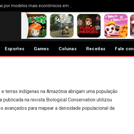
Enel troca 60 geladeiras antigas por modelos mais econômicos em Embu-Guaçu
 na Amazônia abrigam
as-pintadas
Esportes
Games
Colunas
Receitas
Fale co
 e terras indígenas na Amazônia abrigam uma população
publicada na revista Biological Conservation utilizou
cos avançados para mapear a densidade populacional da