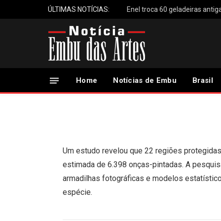
ÚLTIMAS NOTÍCIAS:
Regiões de proteção
mais de seis mil onç
Home
Notícias de Embu
Brasil
24 de Abril, 2025
Updated:
24 de Abril, 2025
Um estudo revelou que 22 regiões protegidas
estimada de 6.398 onças-pintadas. A pesquisa 
armadilhas fotográficas e modelos estatísti
espécie.