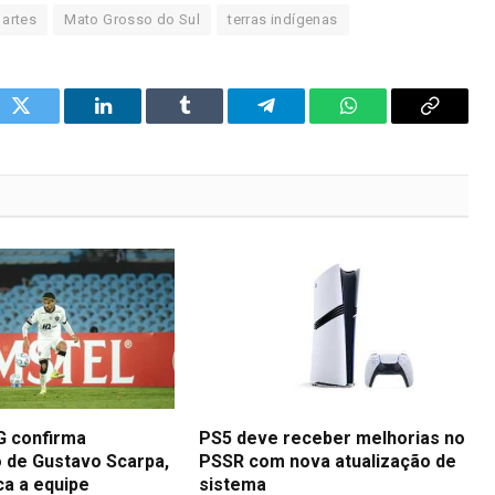
artes
Mato Grosso do Sul
terras indígenas
ok
Twitter
LinkedIn
Tumblr
Telegram
WhatsApp
Copy
Link
G confirma
PS5 deve receber melhorias no
de Gustavo Scarpa,
PSSR com nova atualização de
ca a equipe
sistema