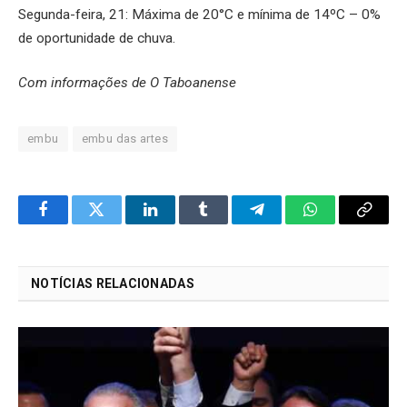
Segunda-feira, 21: Máxima de 20°C e mínima de 14ºC – 0%
de oportunidade de chuva.
Com informações de O Taboanense
embu
embu das artes
Facebook
Twitter
LinkedIn
Tumblr
Telegram
WhatsApp
Copy
Link
NOTÍCIAS RELACIONADAS