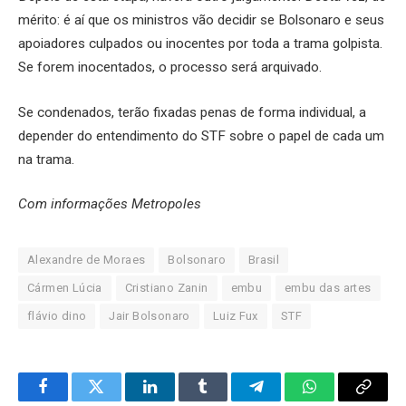
mérito: é aí que os ministros vão decidir se Bolsonaro e seus
apoiadores culpados ou inocentes por toda a trama golpista.
Se forem inocentados, o processo será arquivado.
Se condenados, terão fixadas penas de forma individual, a
depender do entendimento do STF sobre o papel de cada um
na trama.
Com informações Metropoles
Alexandre de Moraes
Bolsonaro
Brasil
Cármen Lúcia
Cristiano Zanin
embu
embu das artes
flávio dino
Jair Bolsonaro
Luiz Fux
STF
Facebook
Twitter
LinkedIn
Tumblr
Telegram
WhatsApp
Copy