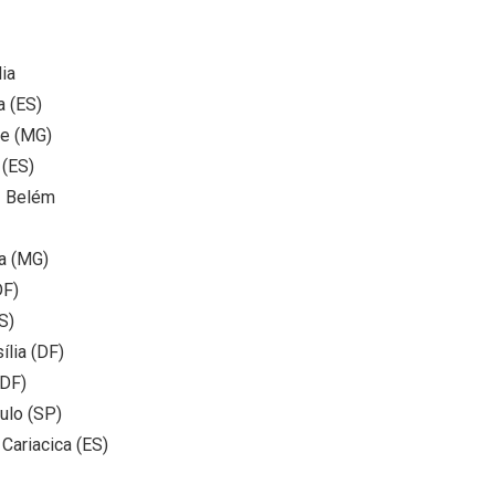
ia
a (ES)
te (MG)
 (ES)
– Belém
a (MG)
DF)
S)
ília (DF)
(DF)
ulo (SP)
Cariacica (ES)