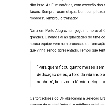
dito isso. As Eliminatórias, com exceção das 
fáceis. Sempre foram etapas bem complicadas
rodadas”, lembrou o treinador.
“Uma em Porto Alegre, num jogo memorável. O 
grandes. Olhamos aí as qualidades do time col
nossa equipe vem num processo de formação, 
que vinha sendo apresentado. Temos que tent
“Para quem ficou quatro meses sem v
dedicação deles, a torcida vibrando
nenhum”, finalizou o técnico, elogia
Os torcedores do DF abraçaram a Seleção Bra
através da capital federal, o públicou exibiu