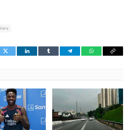
leira
ok
Twitter
LinkedIn
Tumblr
Telegram
WhatsApp
Copy
Link