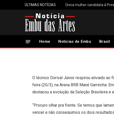
ÚLTIMAS NOTÍCIAS:
Única mulher candidata à Pres
Dorival celebra triunf
e apoiou o time”
Home
Notícias de Embu
Brasil
21 de Março, 2025
Updated:
21 de Março, 2025
O técnico Dorival Júnior respirou aliviado ao f
feira (20/3), na Arena BRB Mané Garrincha. Em 
destacou a evolução da Seleção Brasileira e e
“Procuro olhar pra frente. Se temos que lame
vencer e não conseguimos os dois resultados