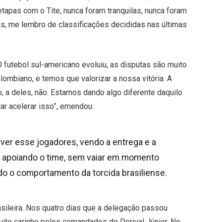
etapas com o Tite, nunca foram tranquilas, nunca foram
, me lembro de classificações decididas nas últimas
futebol sul-americano evoluiu, as disputas são muito
ombiano, e temos que valorizar a nossa vitória. A
a deles, não. Estamos dando algo diferente daquilo
ar acelerar isso”, emendou.
er esse jogadores, vendo a entrega e a
 e apoiando o time, sem vaiar em momento
ndo o comportamento da torcida brasiliense.
sileira. Nos quatro dias que a delegação passou
 muito carinho pelos comandados de Dorival Júnior. No