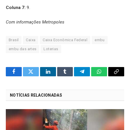
Coluna 7:
9.
Com informações Metropoles
Brasil
Caixa
Caixa Econômica Federal
embu
embu das artes
Loterias
Facebook
Twitter
LinkedIn
Tumblr
Telegram
WhatsApp
Copy
Link
NOTÍCIAS RELACIONADAS