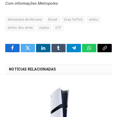
Com informações Metropoles
Alexandre de Moraes
Brasil
Dias Toffoli
embu
embu das artes
injúria
STF
Facebook
Twitter
LinkedIn
Tumblr
Telegram
WhatsApp
Copy
Link
NOTÍCIAS RELACIONADAS