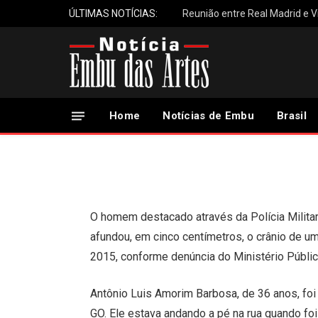
ÚLTIMAS NOTÍCIAS:
Reunião entre Real Madrid e Vi
“Novo Lázaro” afund
matou para vingar u
Home
Notícias de Embu
Brasil
1 de Novembro, 2024
Updated:
1 de Novembro, 2024
O homem destacado através da Polícia Milit
afundou, em cinco centímetros, o crânio de um
2015, conforme denúncia do Ministério Públi
Antônio Luis Amorim Barbosa, de 36 anos, fo
GO. Ele estava andando a pé na rua quando f