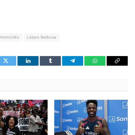
Homicídio
Lázaro Barbosa
ok
Twitter
LinkedIn
Tumblr
Telegram
WhatsApp
Copy
Link