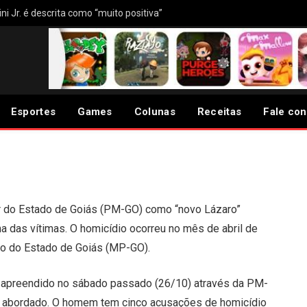
ni Jr. é descrita como “muito positiva”
ou crânio de homem que
m tapa
Esportes
Games
Colunas
Receitas
Fale co
ar do Estado de Goiás (PM-GO) como “novo Lázaro”
a das vítimas. O homicídio ocorreu no mês de abril de
co do Estado de Goiás (MP-GO).
i apreendido no sábado passado (26/10) através da PM-
oi abordado. O homem tem cinco acusações de homicídio