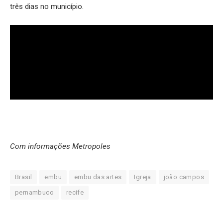
três dias no município.
Com informações Metropoles
Brasil
embu
embu das artes
Igreja
joão campos
pernambuco
recife