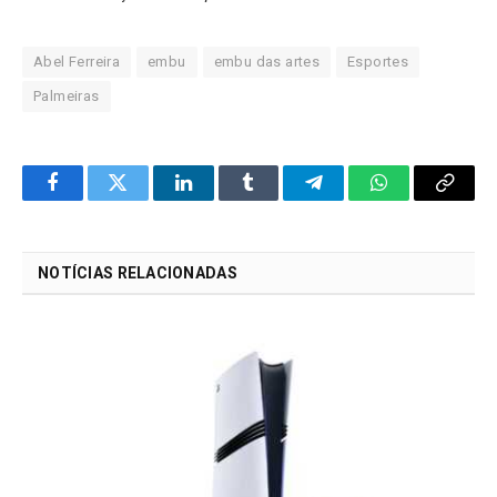
Abel Ferreira
embu
embu das artes
Esportes
Palmeiras
Facebook
Twitter
LinkedIn
Tumblr
Telegram
WhatsApp
Copy
Link
NOTÍCIAS RELACIONADAS