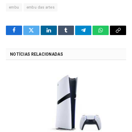
embu
embu das artes
Facebook
Twitter
LinkedIn
Tumblr
Telegram
WhatsApp
Copy
Link
NOTÍCIAS RELACIONADAS