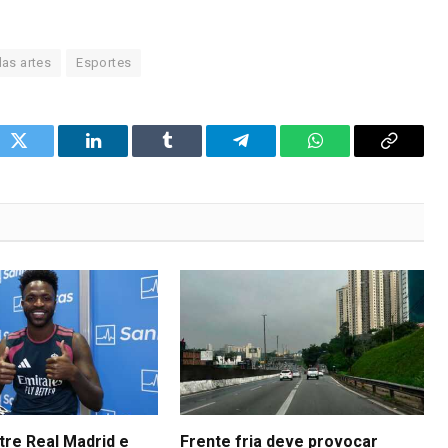
as artes
Esportes
ok
Twitter
LinkedIn
Tumblr
Telegram
WhatsApp
Copy
Link
tre Real Madrid e
Frente fria deve provocar