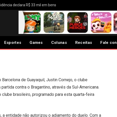
idência declara R$ 33 mil em bens
ogo do Barcelona de
morte de goleiro
Esportes
Games
Colunas
Receitas
Fale co
 Barcelona de Guayaquil, Justin Cornejo, o clube
partida contra o Bragantino, através da Sul-Americana.
 clube brasileiro, programado para esta quarta-feira
, a entidade não autorizou o adiamento do duelo. Com a