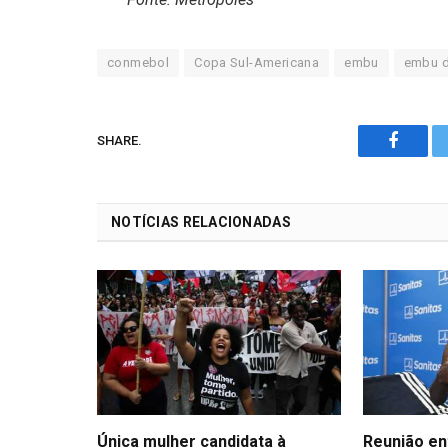
conmebol
Copa Sul-Americana
embu
embu d
SHARE.
Facebo
NOTÍCIAS RELACIONADAS
Única mulher candidata à
Reunião en