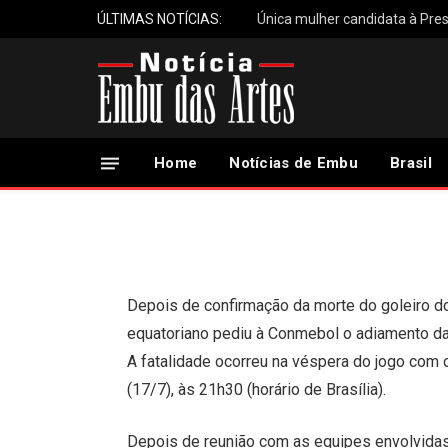
ÚLTIMAS NOTÍCIAS:
Única mulher candidata à Pres
Conmebol preserva j
Guayaquil depois de 
Home
Notícias de Embu
Brasil
18 de Julho, 2024
Updated:
18 de Julho, 2024
Depois de confirmação da morte do goleiro do
equatoriano pediu à Conmebol o adiamento da 
A fatalidade ocorreu na véspera do jogo com o
(17/7), às 21h30 (horário de Brasília).
Depois de reunião com as equipes envolvidas