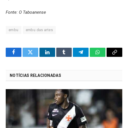
Fonte: O Taboanense
embu
embu das artes
Facebook
Twitter
LinkedIn
Tumblr
Telegram
WhatsApp
Copy
Link
NOTÍCIAS RELACIONADAS