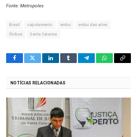
Fonte: Metropoles
Brasil
capotamento
embu
embu das artes
Ônibus
Santa Catarina
Facebook
Twitter
LinkedIn
Tumblr
Telegram
WhatsApp
Copy
Link
NOTÍCIAS RELACIONADAS