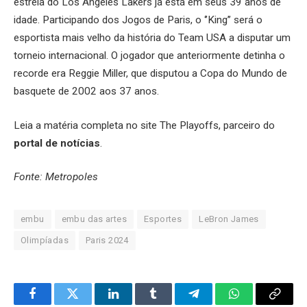
estrela do Los Angeles Lakers já está em seus 39 anos de
idade. Participando dos Jogos de Paris, o ‘’King’’ será o
esportista mais velho da história do Team USA a disputar um
torneio internacional. O jogador que anteriormente detinha o
recorde era Reggie Miller, que disputou a Copa do Mundo de
basquete de 2002 aos 37 anos.
Leia a matéria completa no site The Playoffs, parceiro do
portal de notícias
.
Fonte: Metropoles
embu
embu das artes
Esportes
LeBron James
Olimpíadas
Paris 2024
Facebook
Twitter
LinkedIn
Tumblr
Telegram
WhatsApp
Copy