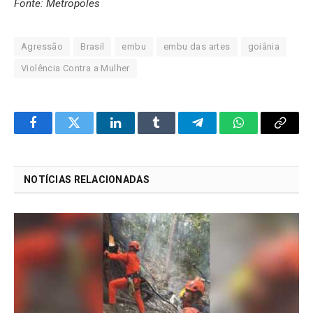
Fonte: Metropoles
Agressão
Brasil
embu
embu das artes
goiânia
Violência Contra a Mulher
Facebook
Twitter
LinkedIn
Tumblr
Telegram
WhatsApp
Copy
Link
NOTÍCIAS RELACIONADAS